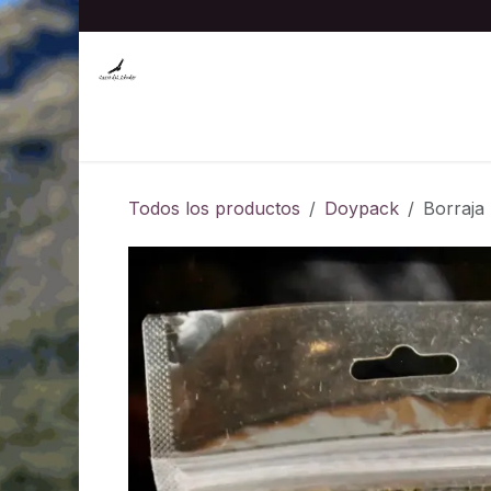
Ir al contenido
Inicio
Hierbas medicinales al por mayor
Tin
Todos los productos
Doypack
Borraja