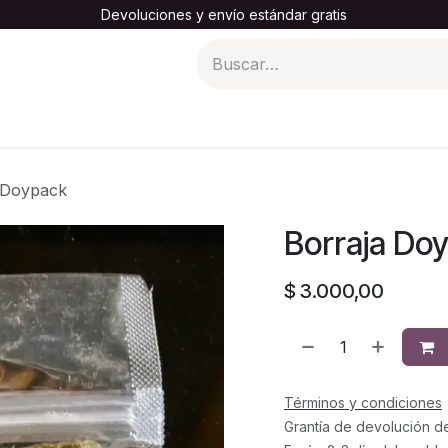
Devoluciones y envío estándar gratis
turas madre al por mayor
Tienda x Menor
Eventos
Bl
 Doypack
Borraja Do
$
3.000,00
Términos y condiciones
Grantía de devolución d