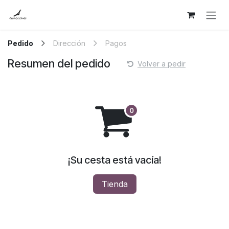
Ir al contenido
Pedido
Dirección
Pagos
Resumen del pedido
Volver a pedir
¡Su cesta está vacía!
Tienda