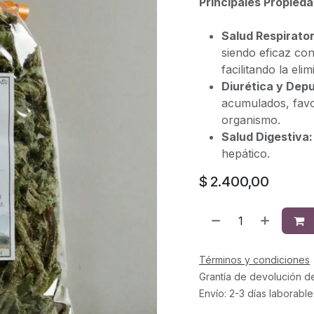
Principales Propieda
Salud Respirator
siendo eficaz con
facilitando la el
Diurética y Depu
acumulados, favor
organismo.
Salud Digestiva:
hepático.
$
2.400,00
Términos y condiciones
Grantía de devolución d
Envío: 2-3 días laborable