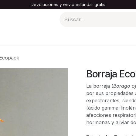
Devoluciones y envío estándar gratis
turas madre al por mayor
Tienda x Menor
Eventos
Bl
 Ecopack
Borraja Ec
La borraja (
Borago off
por sus propiedades a
expectorantes, siend
(ácido gamma-linoléni
afecciones respiratori
hormonas y aliviar do