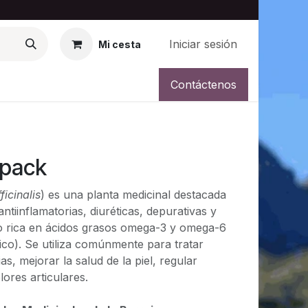
Iniciar sesión
Mi cesta
og
Galeria
Contáctenos
opack
icinalis
) es una planta medicinal destacada
ntiinflamatorias, diuréticas, depurativas y
o rica en ácidos grasos omega-3 y omega-6
co). Se utiliza comúnmente para tratar
as, mejorar la salud de la piel, regular
lores articulares.