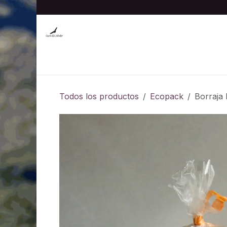
Ir al contenido
Inicio
Hierbas medicinales al por mayor
Tin
Todos los productos
Ecopack
Borraja