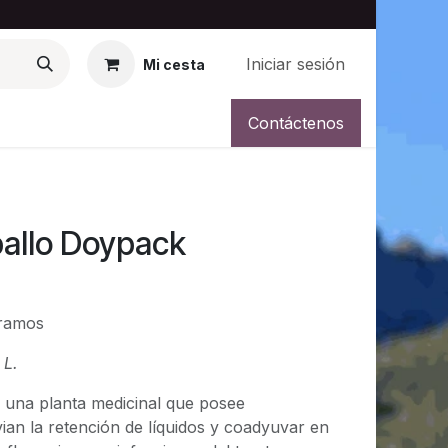
Iniciar sesión
Mi cesta
og
Galeria
Contáctenos
ballo Doypack
gramos
 L.
s una planta medicinal que posee
ian la retención de líquidos y coadyuvar en