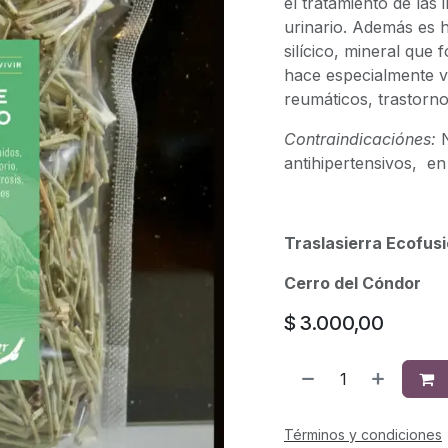
el tratamiento de las 
urinario. Además es 
silícico, mineral que f
hace especialmente va
reumáticos, trastorno
Contraindicaciónes:
antihipertensivos, en
Traslasierra Ecofus
Cerro del Cóndor
$
3.000,00
Términos y condiciones