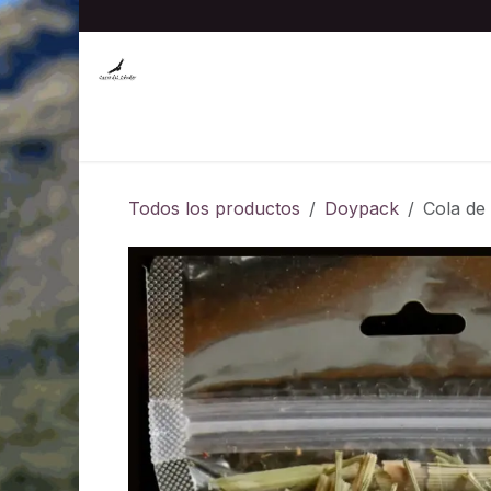
Ir al contenido
Inicio
Hierbas medicinales al por mayor
Tin
Todos los productos
Doypack
Cola de