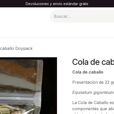
Devoluciones y envío estándar gratis
turas madre al por mayor
Tienda x Menor
Eventos
Bl
 caballo Doypack
Cola de ca
Cola de caballo
Presentación de 22 
Equisetum giganteum
La Cola de Caballo e
componentes que aliv